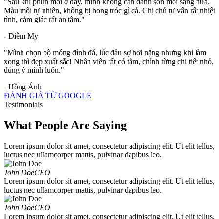
"Sau khi phun môi ở đây, mình không cần đánh son mỗi sáng nữa.
Màu môi tự nhiên, không bị bong tróc gì cả. Chị chủ tư vấn rất nhiệt
tình, cảm giác rất an tâm."
- Diễm My
"Mình chọn bộ móng đính đá, lúc đầu sợ hơi nặng nhưng khi làm
xong thì đẹp xuất sắc! Nhân viên rất có tâm, chỉnh từng chi tiết nhỏ,
đúng ý mình luôn."
- Hồng Ánh
ĐÁNH GIÁ TỪ GOOGLE
Testimonials
What People Are Saying
Lorem ipsum dolor sit amet, consectetur adipiscing elit. Ut elit tellus,
luctus nec ullamcorper mattis, pulvinar dapibus leo.
John Doe
CEO
Lorem ipsum dolor sit amet, consectetur adipiscing elit. Ut elit tellus,
luctus nec ullamcorper mattis, pulvinar dapibus leo.
John Doe
CEO
Lorem ipsum dolor sit amet, consectetur adipiscing elit. Ut elit tellus,