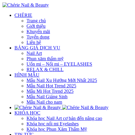
CHÉRIE
Trang chủ
Giới thiệu
Khuyến mãi
Tuyển dụng
Liên hệ
BẢNG GIÁ DỊCH VỤ
Nail Art
Phun xăm thẩm mỹ
Uốn mi – Nối mi – EYELASHES
RELAX & CHILL
HÌNH MẪU
Mẫu Nail Xu Hướng Mới Nhất 2025
Mẫu Nail Hot Trend 2025
Mẫu Mi Hot Trend 2025
Mẫu Nail Giáng Sinh
Mẫu Nail cho nam
KHÓA HỌC
Khóa học Nail Art cơ bản đến nâng cao
Khóa học nối mi Eyelashes
Khóa học Phun Xăm Thẩm Mỹ
TIN TỨC