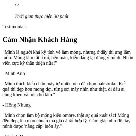
75
Thời gian thực hiện 30 phút
Testimonials
Cảm Nhận Khách Hàng
"Mình là người khá kỹ tính về làm móng, nhưng ở đây thì ưng lắm
luôn. Móng làm rất tỉ mỉ, bền màu, kiểu dáng lại đúng ý mình. Nhân
viên cực kỳ thân thiện nữa!"
- Minh Anh
"Mình thích kiểu chân mày tự nhiên nên đã chọn hairstroke. Kết
quả thì đẹp hơn mong đợi, từng sợi mày nhìn như thật, đi đâu ai
cũng khen và hỏi chổ làm."
- Hồng Nhung
"Mình chọn làm bộ móng kiểu ombre, thật sự quá xuất sắc! Móng
đều đẹp, lên màu chuẩn mà giá cả rất hợp lý. Cảm giác như đôi tay
mình được 'nâng cấp' luôn ấy."