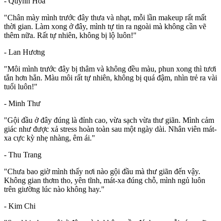
- Quỳnh Hoa
"Chân mày mình trước đây thưa và nhạt, mỗi lần makeup rất mất
thời gian. Làm xong ở đây, mình tự tin ra ngoài mà không cần vẽ
thêm nữa. Rất tự nhiên, không bị lộ luôn!"
- Lan Hương
"Môi mình trước đây bị thâm và không đều màu, phun xong thì tươi
tắn hơn hẳn. Màu môi rất tự nhiên, không bị quá đậm, nhìn trẻ ra vài
tuổi luôn!"
- Minh Thư
"Gội đầu ở đây đúng là đỉnh cao, vừa sạch vừa thư giãn. Mình cảm
giác như được xả stress hoàn toàn sau một ngày dài. Nhân viên mát-
xa cực kỳ nhẹ nhàng, êm ái."
- Thu Trang
"Chưa bao giờ mình thấy nơi nào gội đầu mà thư giãn đến vậy.
Không gian thơm tho, yên tĩnh, mát-xa đúng chỗ, mình ngủ luôn
trên giường lúc nào không hay."
- Kim Chi